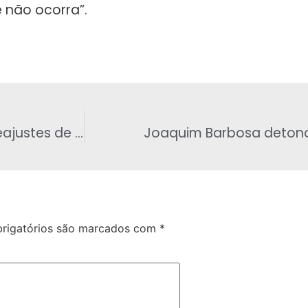
 não ocorra”.
Cunha defende manutenção de vetos a reajustes de servidores
Joaquim Barbosa detona 
rigatórios são marcados com
*