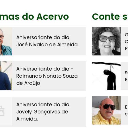
imas do Acervo
Conte s
G
Aniversariante do dia:
C
José Nivaldo de Almeida.
P
Aniversariante do dia -
S
Raimundo Nonato Souza
E
de Araújo
Aniversariante do dia:
E
Jovely Gonçalves de
c
Almeida.