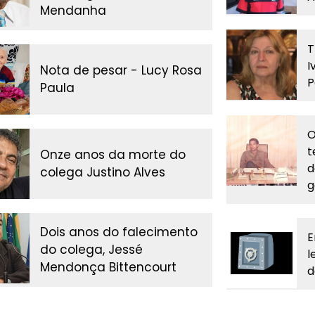
Mendanha
T
I
Nota de pesar - Lucy Rosa
P
Paula
O
t
Onze anos da morte do
d
colega Justino Alves
g
Dois anos do falecimento
E
do colega, Jessé
l
Mendonça Bittencourt
d