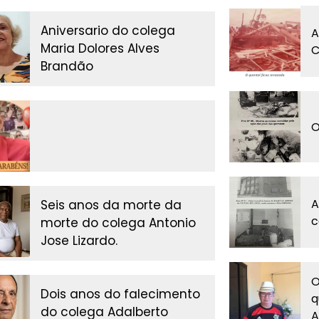
Aniversario do colega
A
Maria Dolores Alves
C
Brandão
O
A
Seis anos da morte da
c
morte do colega Antonio
Jose Lizardo.
O
Dois anos do falecimento
q
do colega Adalberto
A