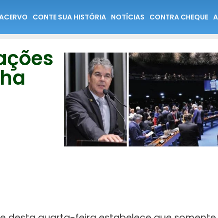
ACERVO
CONTE SUA HISTÓRIA
NOTÍCIAS
CONTRA CHEQUE
A
ações
nha
te desta quarta-feira estabelece que somente