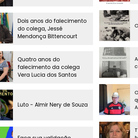
Dois anos do falecimento
O
do colega, Jessé
Mendonça Bittencourt
A
Quatro anos do
c
falecimento da colega
Vera Lucia dos Santos
O
q
Luto - Almir Nery de Souza
A
T
I
Faça sua validação