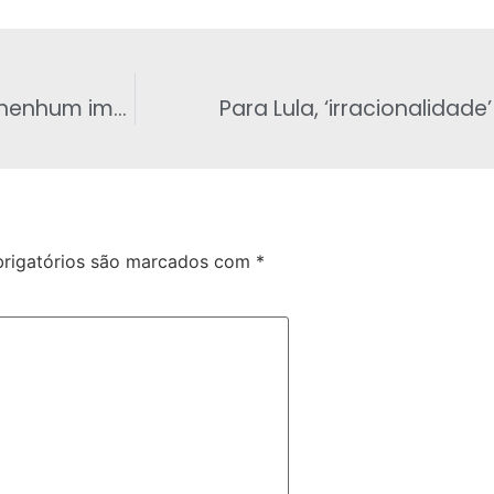
Não gosto da CPMF, mas não afasto criar nenhum imposto, diz Dilma
Para Lula, ‘irracionalidad
rigatórios são marcados com
*