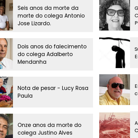
Seis anos da morte da
G
morte do colega Antonio
C
P
Jose Lizardo.
Dois anos do falecimento
S
do colega Adalberto
E
Mendanha
E
Nota de pesar - Lucy Rosa
c
Paula
A
Onze anos da morte do
C
colega Justino Alves