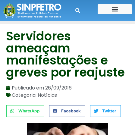
CONTE SUA HISTÓRIA
CONTRA CHEQUE
Servidores
ameaçam
manifestações e
greves por reajuste
Publicado em
26/09/2016
Categoria:
Notícias
WhatsApp
Facebook
Twitter