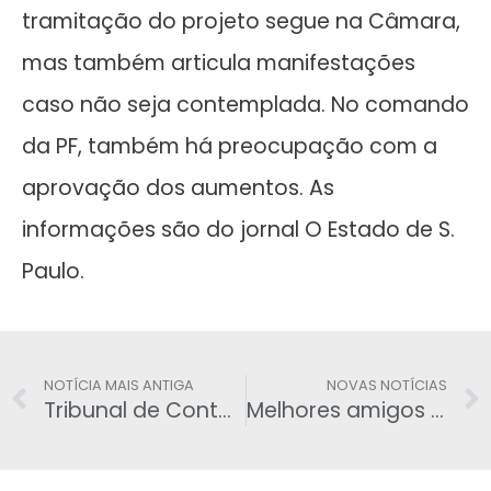
tramitação do projeto segue na Câmara,
mas também articula manifestações
caso não seja contemplada. No comando
da PF, também há preocupação com a
aprovação dos aumentos. As
informações são do jornal O Estado de S.
Paulo.
NOTÍCIA MAIS ANTIGA
NOVAS NOTÍCIAS
Tribunal de Contas da União propõe bloquear bens de Dilma
Melhores amigos – PT se coligou aos que chama de ‘Golpistas’ em 8.488 candidaturas