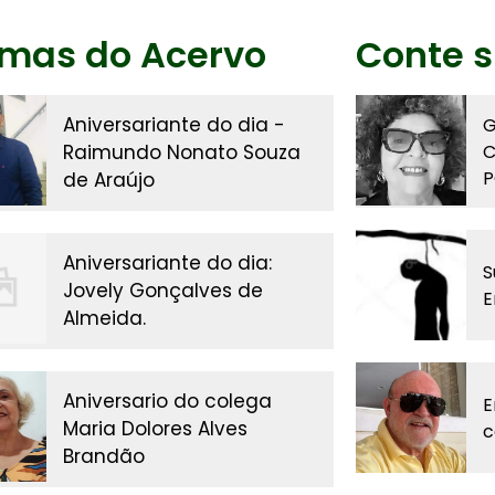
imas do Acervo
Conte s
Aniversariante do dia -
G
Raimundo Nonato Souza
C
P
de Araújo
Aniversariante do dia:
S
Jovely Gonçalves de
E
Almeida.
Aniversario do colega
E
Maria Dolores Alves
c
Brandão