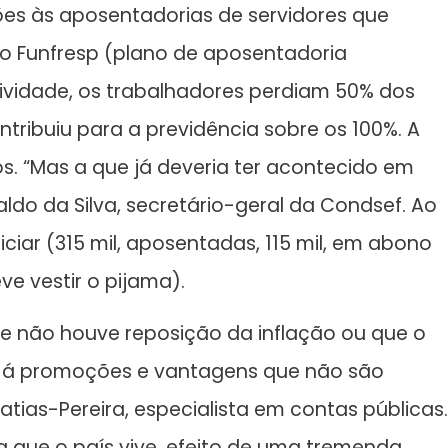
ões às aposentadorias de servidores que
o Funfresp (plano de aposentadoria
tividade, os trabalhadores perdiam 50% dos
ntribuiu para a previdência sobre os 100%. A
. “Mas a que já deveria ter acontecido em
ldo da Silva, secretário-geral da Condsef. Ao
ciar (315 mil, aposentadas, 115 mil, em abono
e vestir o pijama).
ue não houve reposição da inflação ou que o
 Há promoções e vantagens que não são
ias-Pereira, especialista em contas públicas.
a que o país vive, efeito de uma tremenda