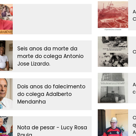
A
C
Seis anos da morte da
O
morte do colega Antonio
Jose Lizardo.
A
Dois anos do falecimento
c
do colega Adalberto
Mendanha
O
q
Nota de pesar - Lucy Rosa
A
Paula