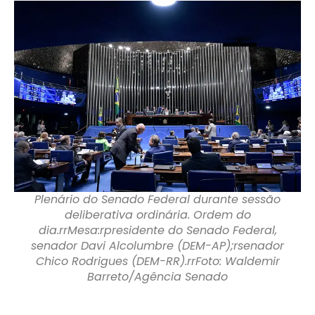
Plenário do Senado Federal durante sessão
deliberativa ordinária. Ordem do
dia.rrMesa:rpresidente do Senado Federal,
senador Davi Alcolumbre (DEM-AP);rsenador
Chico Rodrigues (DEM-RR).rrFoto: Waldemir
Barreto/Agência Senado