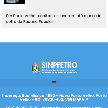
Em Porto Velho assaltantes levaram até o pesado
cofre da Padaria Popular
Endereço: Rua México, 1890 - Nova Porto Velho, Porto
Velho - RO, 76820-152. VER MAPA ➚