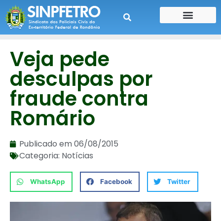
CONTE SUA HISTÓRIA
CONTRA CHEQUE
Veja pede
desculpas por
fraude contra
Romário
Publicado em
06/08/2015
Categoria:
Notícias
WhatsApp
Facebook
Twitter