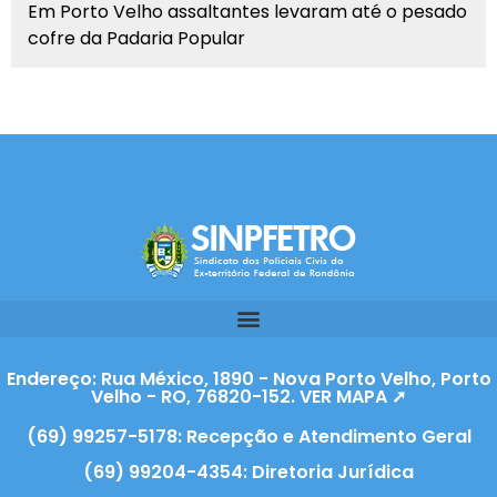
Em Porto Velho assaltantes levaram até o pesado
cofre da Padaria Popular
Endereço: Rua México, 1890 - Nova Porto Velho, Porto
Velho - RO, 76820-152. VER MAPA ➚
(69) 99257-5178: Recepção e Atendimento Geral
(69) 99204-4354: Diretoria Jurídica