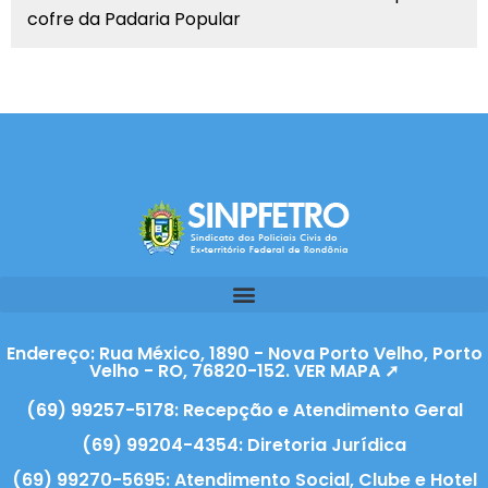
cofre da Padaria Popular
Endereço: Rua México, 1890 - Nova Porto Velho, Porto
Velho - RO, 76820-152. VER MAPA ➚
(69) 99257-5178: Recepção e Atendimento Geral
(69) 99204-4354: Diretoria Jurídica
(69) 99270-5695: Atendimento Social, Clube e Hotel