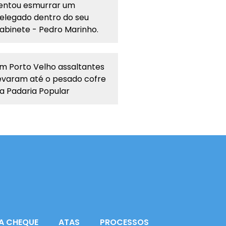
entou esmurrar um
elegado dentro do seu
abinete - Pedro Marinho.
m Porto Velho assaltantes
evaram até o pesado cofre
a Padaria Popular
A CHEQUE
ATAS
PROCESSOS