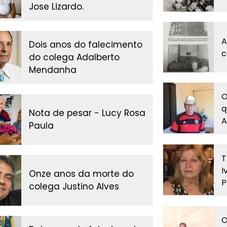
Jose Lizardo.
A
Dois anos do falecimento
c
do colega Adalberto
Mendanha
O
q
Nota de pesar - Lucy Rosa
A
Paula
T
I
Onze anos da morte do
P
colega Justino Alves
O