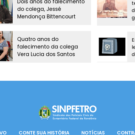
Dois anos do falecimento
t
do colega, Jessé
d
Mendonça Bittencourt
g
Quatro anos do
E
falecimento da colega
l
Vera Lucia dos Santos
d
VO
CONTE SUA HISTÓRIA
NOTÍCIAS
CONTR