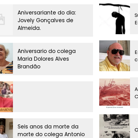
Aniversariante do dia:
S
Jovely Gonçalves de
E
Almeida.
Aniversario do colega
E
Maria Dolores Alves
c
Brandão
A
C
Seis anos da morte da
O
morte do colega Antonio