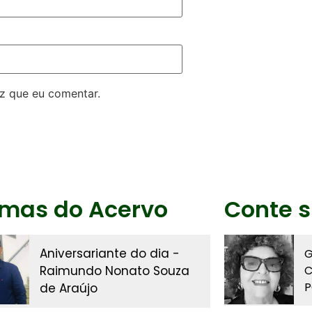
z que eu comentar.
imas do Acervo
Conte s
Aniversariante do dia -
G
Raimundo Nonato Souza
C
P
de Araújo