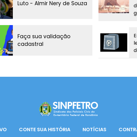
Luto - Almir Nery de Souza
d
g
E
Faça sua validação
l
cadastral
d
VO
CONTE SUA HISTÓRIA
NOTÍCIAS
CONTR