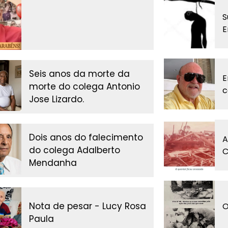
S
E
Seis anos da morte da
E
morte do colega Antonio
c
Jose Lizardo.
Dois anos do falecimento
A
do colega Adalberto
C
Mendanha
Nota de pesar - Lucy Rosa
O
Paula