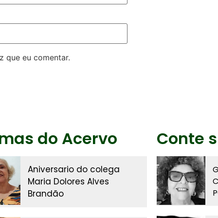
z que eu comentar.
imas do Acervo
Conte s
Aniversario do colega
G
Maria Dolores Alves
C
P
Brandão