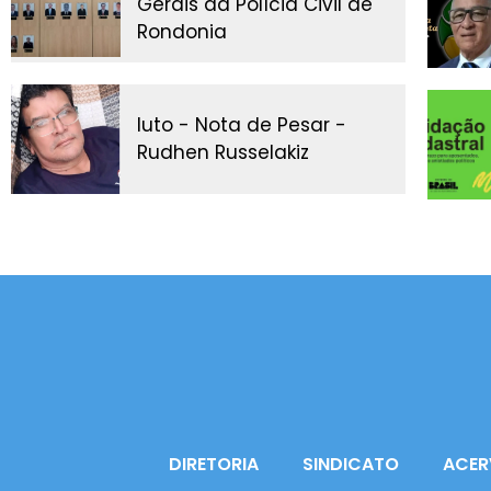
Gerais da Polícia Civil de
Rondonia
luto - Nota de Pesar -
Rudhen Russelakiz
DIRETORIA
SINDICATO
ACER