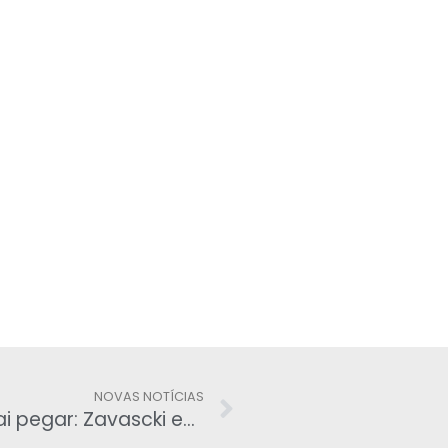
NOVAS NOTÍCIAS
Cunha agora é de Moro – Bicho vai pegar: Zavascki entrega caso Eduardo Cunha a Sérgio Moro