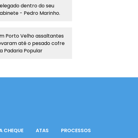
elegado dentro do seu
abinete - Pedro Marinho.
m Porto Velho assaltantes
evaram até o pesado cofre
a Padaria Popular
A CHEQUE
ATAS
PROCESSOS