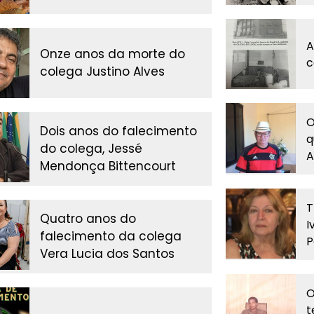
A
Onze anos da morte do
c
colega Justino Alves
O
Dois anos do falecimento
q
do colega, Jessé
A
Mendonça Bittencourt
T
Quatro anos do
I
falecimento da colega
P
Vera Lucia dos Santos
O
t