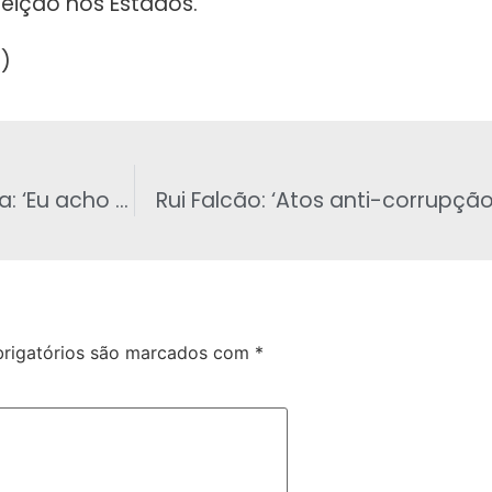
eição nos Estados.
)
Eliana Calmon sobre cotas na magistratura: ‘Eu acho um horror‘
Rui Falcão: ‘Atos anti-corrupç
rigatórios são marcados com
*