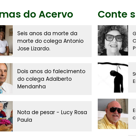
imas do Acervo
Conte s
Seis anos da morte da
G
morte do colega Antonio
C
P
Jose Lizardo.
Dois anos do falecimento
S
do colega Adalberto
E
Mendanha
E
Nota de pesar - Lucy Rosa
c
Paula