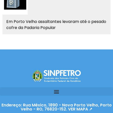
Em Porto Velho assaltantes levaram até o pesado
cofre da Padaria Popular
Endereço: Rua México, 1890 - Nova Porto Velho, Porto
Velho - RO, 76820-152. VER MAPA ➚