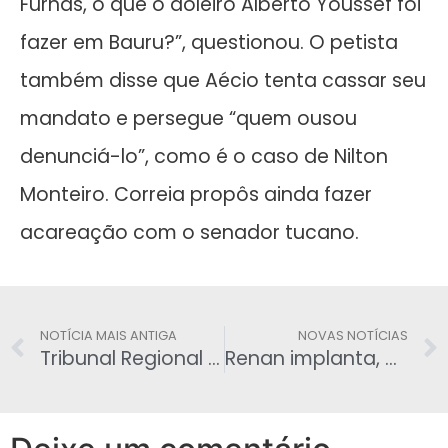
Furnas, o que o doleiro Alberto Youssef foi
fazer em Bauru?”, questionou. O petista
também disse que Aécio tenta cassar seu
mandato e persegue “quem ousou
denunciá-lo”, como é o caso de Nilton
Monteiro. Correia propôs ainda fazer
acareação com o senador tucano.
NOTÍCIA MAIS ANTIGA
NOVAS NOTÍCIAS
Tribunal Regional Federal oferece 288 vagas para juiz e salário chega a cerca de R$ 24 mil
Renan implanta, ma marra, parlamentarismo branco