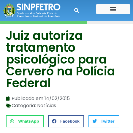
CONTE SUA HISTÓRIA
CONTRA CHEQUE
Juiz autoriza
tratamento
psicológico para
Cerveró na Polícia
Federal
Publicado em
14/02/2015
Categoria:
Notícias
WhatsApp
Facebook
Twitter