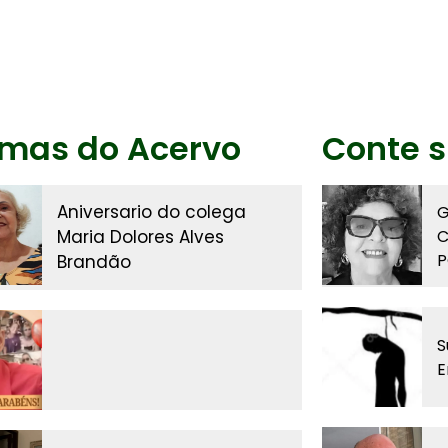
imas do Acervo
Conte s
Aniversario do colega
G
Maria Dolores Alves
C
P
Brandão
S
E