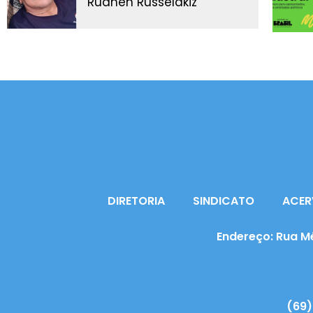
Rudhen Russelakiz
DIRETORIA
SINDICATO
ACER
Endereço: Rua Mé
(69)