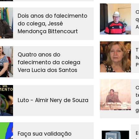
O
Dois anos do falecimento
q
do colega, Jessé
A
Mendonça Bittencourt
T
Quatro anos do
I
falecimento da colega
P
Vera Lucia dos Santos
O
t
Luto - Almir Nery de Souza
d
g
E
Faça sua validação