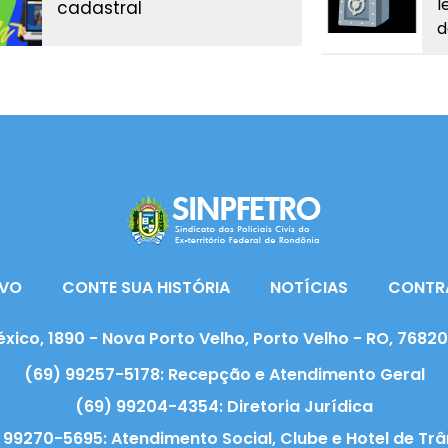
l
cadastral
d
VO
CONTE SUA HISTÓRIA
NOTÍCIAS
CONTR
xico, 1890 - Nova Porto Velho, Porto Velho - RO, 7682
(69) 99257-5178: Recepção e Atendimento Geral
(69) 99204-4354: Diretoria Jurídica
 99270-5695: Atendimento Social, Clube e Hotel de Trâ