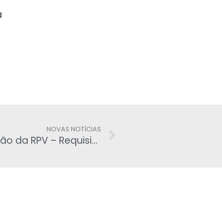
a
NOVAS NOTÍCIAS
Saiba um pouco sobre a tramitação da RPV – Requisição de pequeno valor