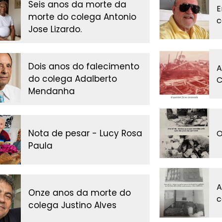
Seis anos da morte da
E
morte do colega Antonio
c
Jose Lizardo.
Dois anos do falecimento
A
do colega Adalberto
C
Mendanha
Nota de pesar - Lucy Rosa
O
Paula
A
Onze anos da morte do
c
colega Justino Alves