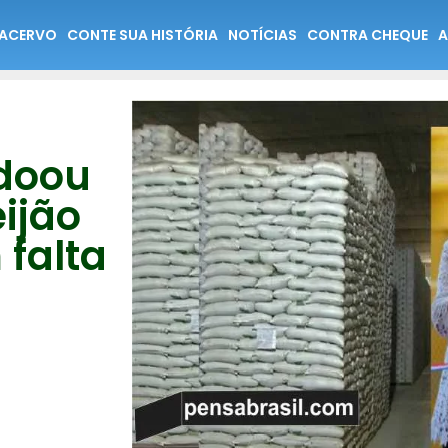
ACERVO
CONTE SUA HISTÓRIA
NOTÍCIAS
CONTRA CHEQUE
A
 doou
ijão
falta