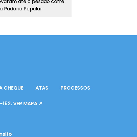
evaram até o pesado cofre
a Padaria Popular
A CHEQUE
ATAS
PROCESSOS
0-152. VER MAPA ➚
nsito