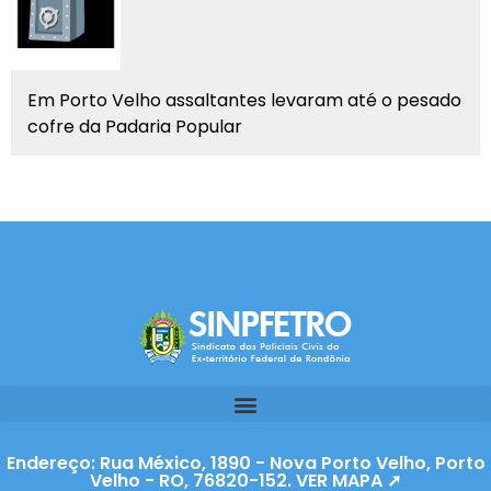
Em Porto Velho assaltantes levaram até o pesado
cofre da Padaria Popular
Endereço: Rua México, 1890 - Nova Porto Velho, Porto
Velho - RO, 76820-152. VER MAPA ➚