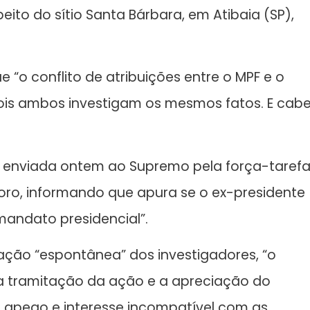
ito do sítio Santa Bárbara, em Atibaia (SP),
“o conflito de atribuições entre o MPF e o
 pois ambos investigam os mesmos fatos. E cab
enviada ontem ao Supremo pela força-taref
oro, informando que apura se o ex-presidente
andato presidencial”.
ação “espontânea” dos investigadores, “o
r a tramitação da ação e a apreciação do
 apego e interesse incompatível com as