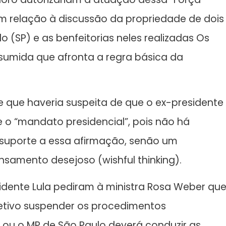
m relação à discussão da propriedade de dois
 (SP) e as benfeitorias neles realizadas Os
mida que afronta a regra básica da
e que haveria suspeita de que o ex-presidente
te o “mandato presidencial”, pois não há
suporte a essa afirmação, senão um
amento desejoso (wishful thinking).
dente Lula pediram à ministra Rosa Weber qu
jetivo suspender os procedimentos
F ou o MP de São Paulo deverá conduzir as