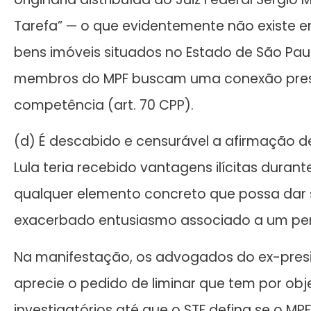
Tarefa” — o que evidentemente não existe e
bens imóveis situados no Estado de São Paulo
membros do MPF buscam uma conexão presu
competência (art. 70 CPP).
(d) É descabido e censurável a afirmação d
Lula teria recebido vantagens ilícitas duran
qualquer elemento concreto que possa dar 
exacerbado entusiasmo associado a um pens
Na manifestação, os advogados do ex-presi
aprecie o pedido de liminar que tem por ob
investigatórios até que o STF defina se o MP