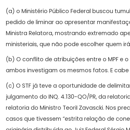
(a) o Ministério Público Federal buscou tum
pedido de liminar ao apresentar manifest
Ministra Relatora, mostrando extremado ap
ministeriais, que não pode escolher quem irá 
(b) O conflito de atribuições entre o MPF e o
ambos investigam os mesmos fatos. E cabe a
(c) O STF já teve a oportunidade de delimit
julgamento do INQ. 4.130-QO/PR, da relatoria 
relatoria do Ministro TeoriI Zavascki. Nos p
casos que tivessem “estrita relação de co
originária distribuída ao Juiz Federal Sérgi