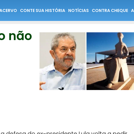
ACERVO
CONTE SUA HISTÓRIA
NOTÍCIAS
CONTRA CHEQUE
A
to não
 defesa do ex-presidente Lula volta a pedir