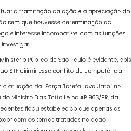
ultuar a tramitação da ação e a apreciação do
ação sem que houvesse determinação da
ego e interesse incompatível com as funções
investigar.
 Ministério Público de São Paulo é evidente, poi
o STF dirimir esse conflito de competência.
ar a atuação da “Força Tarefa Lava Jato” no
do Ministro Dias Toffoli e na AP 963/PR, da
recedentes ficou estabelecido que apenas os
nexão” com os temas tratados na ação
o Moro autorizariam a atuação dessa “Força