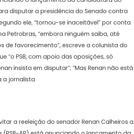
ara disputar a presidência do Senado contra
egundo ele, “tornou-se inaceitável” por conta
a Petrobras, “embora ninguém saiba, até
 de favorecimento”, escreve a colunista do
que “o PSB, com apoio das oposições, só
nan insista em disputar”; “Mas Renan não está
 a jornalista
tar a reeleição do senador Renan Calheiros a
e (PSB-AP) está anunciando o lançamento da