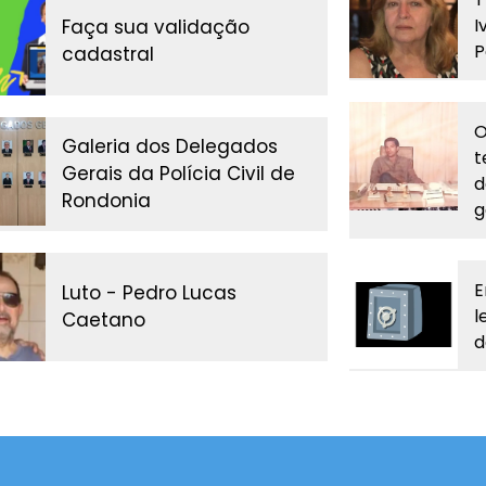
I
Faça sua validação
P
cadastral
O
Galeria dos Delegados
t
Gerais da Polícia Civil de
d
Rondonia
g
E
Luto - Pedro Lucas
l
Caetano
d