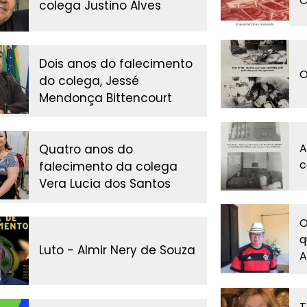
C
colega Justino Alves
Dois anos do falecimento
O
do colega, Jessé
Mendonça Bittencourt
A
Quatro anos do
c
falecimento da colega
Vera Lucia dos Santos
O
q
Luto - Almir Nery de Souza
A
T