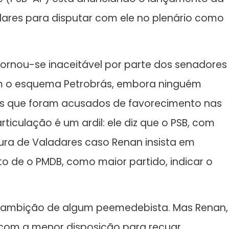
ares para disputar com ele no plenário como
tornou-se inaceitável por parte dos senadores
m o esquema Petrobrás, embora ninguém
res que foram acusados de favorecimento nas
ticulação é um ardil: ele diz que o PSB, com
ura de Valadares caso Renan insista em
eito de o PMDB, como maior partido, indicar o
a ambição de algum peemedebista. Mas Renan,
 com a menor disposição para recuar.