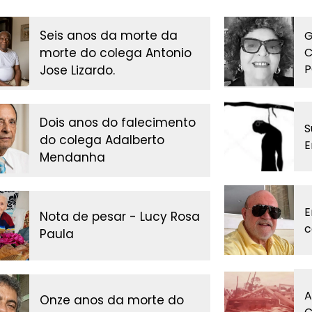
Seis anos da morte da
G
morte do colega Antonio
C
P
Jose Lizardo.
Dois anos do falecimento
S
do colega Adalberto
E
Mendanha
E
Nota de pesar - Lucy Rosa
c
Paula
A
Onze anos da morte do