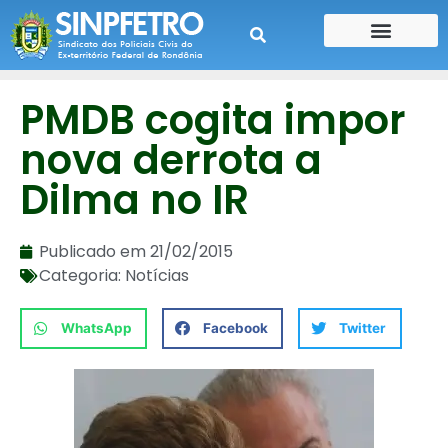
CONTE SUA HISTÓRIA
CONTRA CHEQUE
PMDB cogita impor
nova derrota a
Dilma no IR
Publicado em
21/02/2015
Categoria:
Notícias
WhatsApp
Facebook
Twitter