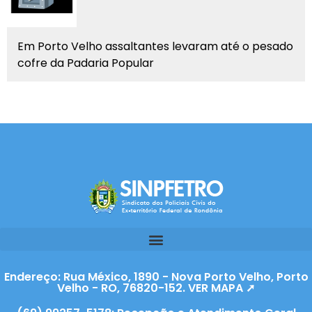
Em Porto Velho assaltantes levaram até o pesado
cofre da Padaria Popular
Endereço: Rua México, 1890 - Nova Porto Velho, Porto
Velho - RO, 76820-152. VER MAPA ➚